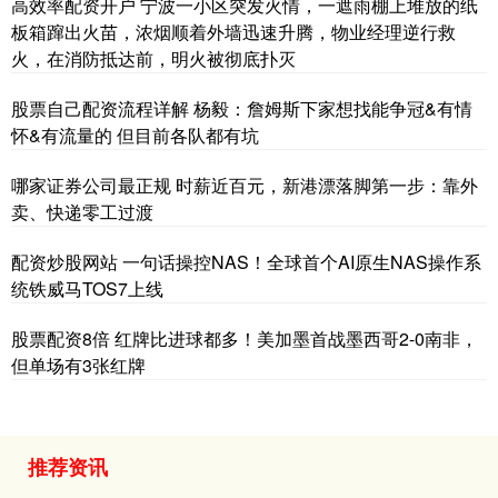
高效率配资开户 宁波一小区突发火情，一遮雨棚上堆放的纸
板箱蹿出火苗，浓烟顺着外墙迅速升腾，物业经理逆行救
火，在消防抵达前，明火被彻底扑灭
股票自己配资流程详解 杨毅：詹姆斯下家想找能争冠&有情
怀&有流量的 但目前各队都有坑
哪家证券公司最正规 时薪近百元，新港漂落脚第一步：靠外
卖、快递零工过渡
配资炒股网站 一句话操控NAS！全球首个AI原生NAS操作系
统铁威马TOS7上线
股票配资8倍 红牌比进球都多！美加墨首战墨西哥2-0南非，
但单场有3张红牌
推荐资讯