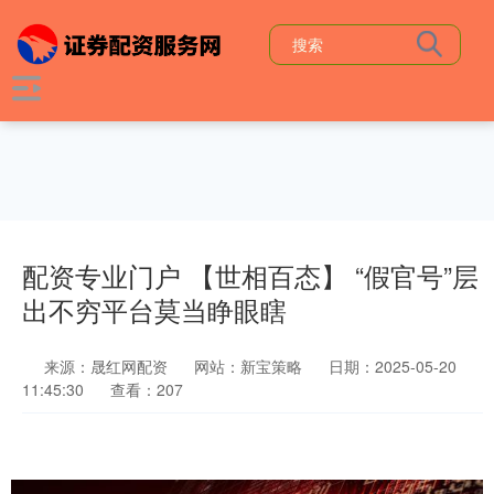
配资专业门户 【世相百态】 “假官号”层
出不穷平台莫当睁眼瞎
来源：晟红网配资
网站：新宝策略
日期：2025-05-20
11:45:30
查看：207