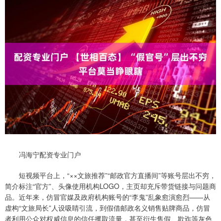
冯海宁配资专业门户
短视频平台上，“××文旅推荐”“邮政官方直播间”等账号层出不穷，
简介标注“官方”、头像使用机构LOGO，主页却充斥带货链接与问题商
品。近年来，仿冒官媒及政府机构账号的“李鬼”乱象愈演愈烈——从
虚构“文旅局长”人设吸睛引流，到假借邮政名义销售贴牌商品，仿冒
者利用公众对权威信息的信任攫取流量，甚至衍生售假、欺诈等灰色