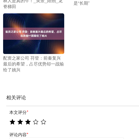
林人是真的牛！_美景_阳朔_龙
是“长期”
脊梯田
配资之家公司 苻登：前秦复兴
最后的希望，占尽优势却一战输
给了姚兴
相关评论
本文评分
*
评论内容
*