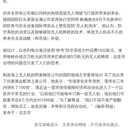
长。
但并非所有公司都以同样的热情迎接无人驾驶飞行器所带来的革命。
德国国防巨头莱茵金属公司首席执行官阿明·帕佩格在9月于伦敦举行
的防务与安全设备国际博览会上警告提防“无人机泡沫”。他认为，防
空系统的演变以及能够摧毁无人机蜂群的技术，将使无人机在不久的
将来失去其战略（和市场）价值。
据估计，以色列每次激活使用“铁穹”防空系统大约花费10亿欧元。使
用每枚价值百万欧元的导弹来拦截价值5万欧元的无人机蜂群，这是否
合理的问题也引发了人们的思考。
制造海上无人机的阿基梅亚公司的国防领域主管曼努埃尔·马丁也出席
了伦敦展会配资之家公司，他表示，“市场变化非常突然，需求在三年
内增长了100倍”。满足这一需求使得规模经济和自动化进入了一个以
前并不常见的行业。“以前他们可能每年订购一架无人机，现在他们可
能要求在6个月内交付1000架，”马丁解释道，“我们不得不将产能翻
倍，增加员工，改造设施，并将部分流程自动化。”（编译/韩超）
发布于：北京市
新宝策略提示：文章来自网络，不代表本站观点。