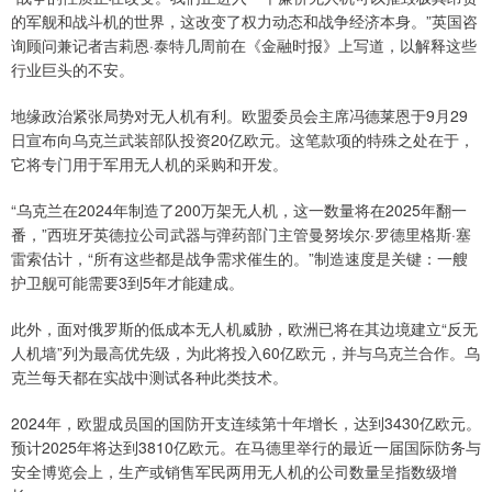
的军舰和战斗机的世界，这改变了权力动态和战争经济本身。”英国咨
询顾问兼记者吉莉恩·泰特几周前在《金融时报》上写道，以解释这些
行业巨头的不安。
地缘政治紧张局势对无人机有利。欧盟委员会主席冯德莱恩于9月29
日宣布向乌克兰武装部队投资20亿欧元。这笔款项的特殊之处在于，
它将专门用于军用无人机的采购和开发。
“乌克兰在2024年制造了200万架无人机，这一数量将在2025年翻一
番，”西班牙英德拉公司武器与弹药部门主管曼努埃尔·罗德里格斯·塞
雷索估计，“所有这些都是战争需求催生的。”制造速度是关键：一艘
护卫舰可能需要3到5年才能建成。
此外，面对俄罗斯的低成本无人机威胁，欧洲已将在其边境建立“反无
人机墙”列为最高优先级，为此将投入60亿欧元，并与乌克兰合作。乌
克兰每天都在实战中测试各种此类技术。
2024年，欧盟成员国的国防开支连续第十年增长，达到3430亿欧元。
预计2025年将达到3810亿欧元。在马德里举行的最近一届国际防务与
安全博览会上，生产或销售军民两用无人机的公司数量呈指数级增