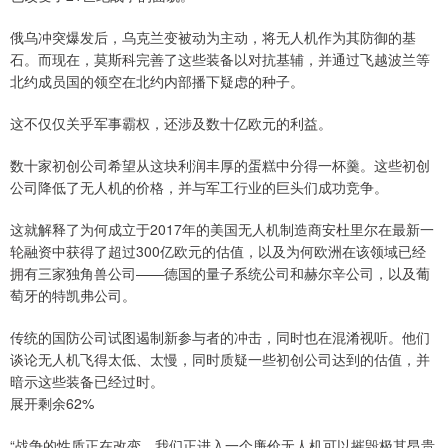
俄乌冲突爆发后，乌克兰变被动为主动，将无人机作为其防御的基
石。而现在，莫斯科完善了这些装备以对抗基辅，并通过飞越波兰等
北约成员国的领空在北约内部播下疑虑的种子。
这不仅仅关乎军事霸权，还涉及数十亿欧元的利益。
数十家初创公司希望从这块利润丰厚的蛋糕中分得一杯羹。这些初创
公司降低了无人机的价格，并与军工行业的巨头们成功竞争。
这就解释了为何成立于2017年的美国无人机制造商安杜里尔在最新一
轮融资中获得了超过300亿欧元的估值，以及为何欧洲在该领域已经
拥有三家独角兽公司——德国的量子系统公司和赫尔辛公司，以及葡
萄牙的特凯弗公司。
传统的国防公司试图遏制新参与者的冲击，同时也在混淆视听。他们
谈论无人机飞得太低、太慢，同时质疑一些初创公司达到的估值，并
暗示这些装备已经过时。
展开剩余62%
“战争的性质正在改变。我们正进入一个廉价无人机可以摧毁极其昂贵