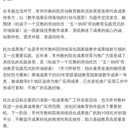
在专题交流环节，常州市教科院劳动教育教研员孙美荣老师代表成果
持有方，以《教学成果应用落地的行动与愿景》为题作交流发言。她
围绕《给孩子一个完整的劳动经历：“五一协同”劳动教育实践范式的
市域探索》这一国家级优秀教学成果，系统阐述了成果的核心内涵、
创新特色、需求对接、资源供给等。
此次成果推广会是常州市教科院持续深化国家级教学成果辐射引领的
又一次重要实践。近年来，常州教科院在成果培育与推广方面形成了
系统化的实践体系，其《给孩子一个完整的劳动经历：“五一协同”劳
动教育实践范式的市域探索》《学习即研究：指向素养发展的物理课
堂转型与重构》两项成果于2022年荣获基础教育国家级教学成果一等
奖，被成都等6个地区选择为推广应用成果，已在多轮推广应用工作中
形成可复制、可推广的实践经验。
此次会议标志着四川省新一轮成果推广工作全面启动，也为常州教科
院进一步拓展成果推广应用范围、深化区域教育协作提供了重要契
机。下一阶段，常州市教科院将持续优化成果推广机制10倍杠杆炒股
平台，不断提升成果转化的精准性和实效性，助力基础教育高质量发
展。