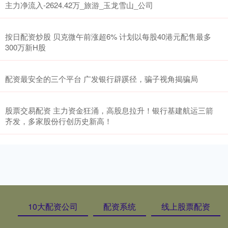
主力净流入-2624.42万_旅游_玉龙雪山_公司
按日配资炒股 贝克微午前涨超6% 计划以每股40港元配售最多
300万新H股
配资最安全的三个平台 广发银行辟蹊径，骗子视角揭骗局
股票交易配资 主力资金狂涌，高股息拉升！银行基建航运三箭
齐发，多家股份行创历史新高！
10大配资公司
配资系统
线上股票配资