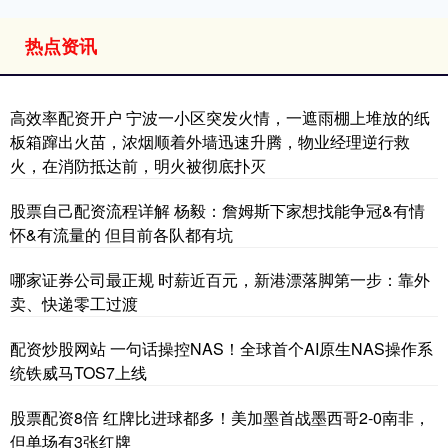
热点资讯
高效率配资开户 宁波一小区突发火情，一遮雨棚上堆放的纸
板箱蹿出火苗，浓烟顺着外墙迅速升腾，物业经理逆行救
火，在消防抵达前，明火被彻底扑灭
股票自己配资流程详解 杨毅：詹姆斯下家想找能争冠&有情
怀&有流量的 但目前各队都有坑
哪家证券公司最正规 时薪近百元，新港漂落脚第一步：靠外
卖、快递零工过渡
配资炒股网站 一句话操控NAS！全球首个AI原生NAS操作系
统铁威马TOS7上线
股票配资8倍 红牌比进球都多！美加墨首战墨西哥2-0南非，
但单场有3张红牌