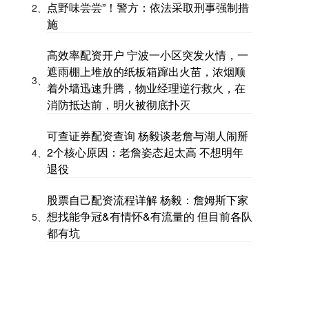
点野味尝尝”！警方：依法采取刑事强制措
2、
施
高效率配资开户 宁波一小区突发火情，一
遮雨棚上堆放的纸板箱蹿出火苗，浓烟顺
3、
着外墙迅速升腾，物业经理逆行救火，在
消防抵达前，明火被彻底扑灭
可查证券配资查询 杨毅谈老詹与湖人闹掰
2个核心原因：老詹姿态起太高 不想明年
4、
退役
股票自己配资流程详解 杨毅：詹姆斯下家
想找能争冠&有情怀&有流量的 但目前各队
5、
都有坑